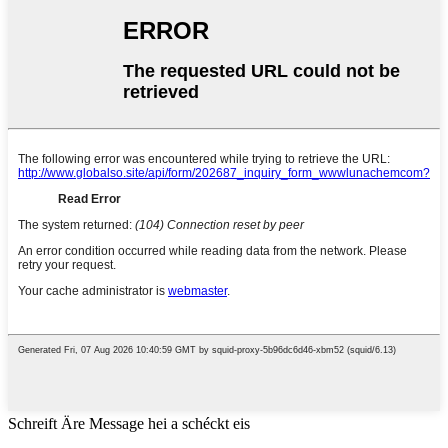
Schreift Äre Message hei a schéckt eis