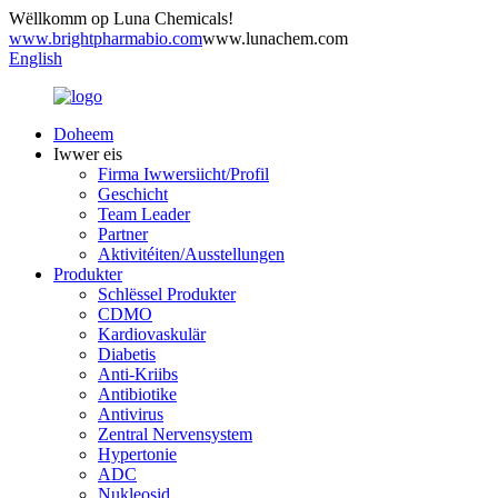
Wëllkomm op Luna Chemicals!
www.brightpharmabio.com
www.lunachem.com
English
Doheem
Iwwer eis
Firma Iwwersiicht/Profil
Geschicht
Team Leader
Partner
Aktivitéiten/Ausstellungen
Produkter
Schlëssel Produkter
CDMO
Kardiovaskulär
Diabetis
Anti-Kriibs
Antibiotike
Antivirus
Zentral Nervensystem
Hypertonie
ADC
Nukleosid