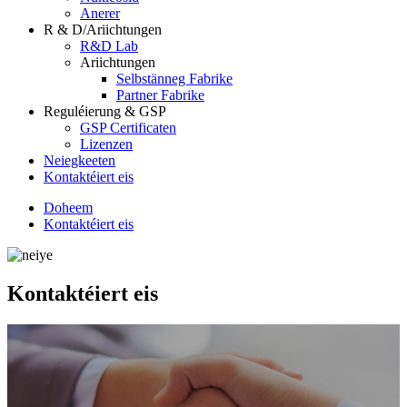
Anerer
R & D/Ariichtungen
R&D Lab
Ariichtungen
Selbstänneg Fabrike
Partner Fabrike
Reguléierung & GSP
GSP Certificaten
Lizenzen
Neiegkeeten
Kontaktéiert eis
Doheem
Kontaktéiert eis
Kontaktéiert eis