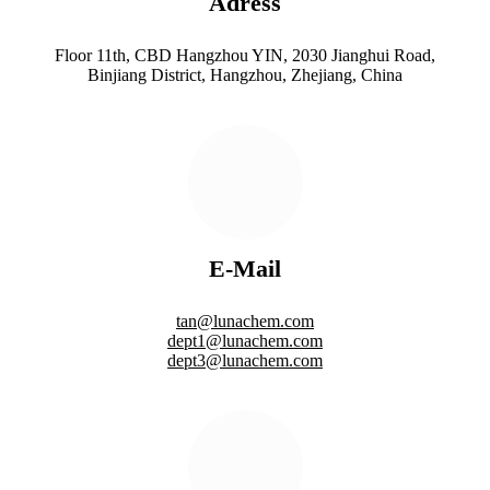
Adress
Floor 11th, CBD Hangzhou YIN, 2030 Jianghui Road,
Binjiang District, Hangzhou, Zhejiang, China
E-Mail
tan@lunachem.com
dept1@lunachem.com
dept3@lunachem.com