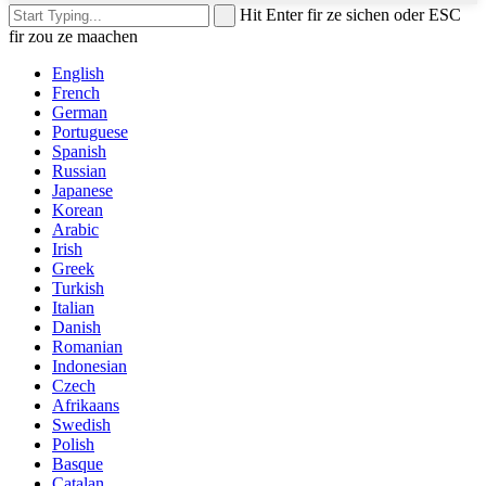
Hit Enter fir ze sichen oder ESC
fir zou ze maachen
English
French
German
Portuguese
Spanish
Russian
Japanese
Korean
Arabic
Irish
Greek
Turkish
Italian
Danish
Romanian
Indonesian
Czech
Afrikaans
Swedish
Polish
Basque
Catalan