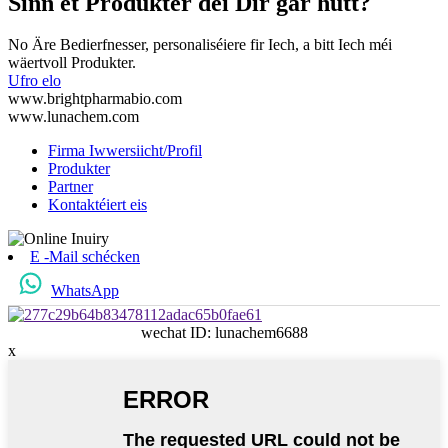
Sinn et Produkter déi Dir gär hutt?
No Äre Bedierfnesser, personaliséiere fir Iech, a bitt Iech méi
wäertvoll Produkter.
Ufro elo
www.brightpharmabio.com
www.lunachem.com
Firma Iwwersiicht/Profil
Produkter
Partner
Kontaktéiert eis
E -Mail schécken
WhatsApp
wechat ID: lunachem6688
x