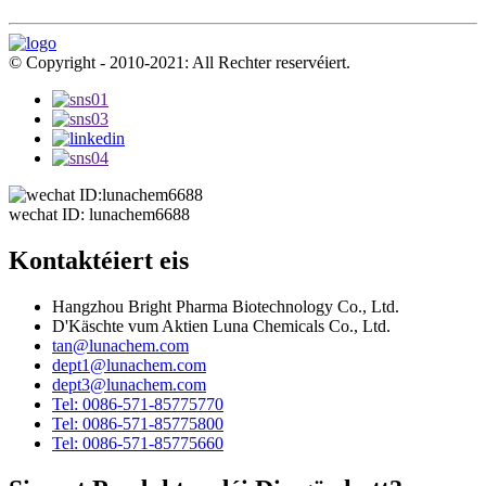
© Copyright - 2010-2021: All Rechter reservéiert.
wechat ID: lunachem6688
Kontaktéiert eis
Hangzhou Bright Pharma Biotechnology Co., Ltd.
D'Käschte vum Aktien Luna Chemicals Co., Ltd.
tan@lunachem.com
dept1@lunachem.com
dept3@lunachem.com
Tel: 0086-571-85775770
Tel: 0086-571-85775800
Tel: 0086-571-85775660